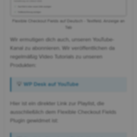
Flexible Checkout Fields auf Deutsch - Textfeld. Anzeige an
Tab
Wir ermutigen dich auch, unseren YouTube-
Kanal zu abonnieren. Wir veröffentlichen da
regelmäßig Video Tutorials zu unseren
Produkten:
💡
WP Desk auf YouTube
Hier ist ein direkter Link zur Playlist, die
ausschließlich dem Flexible Checkout Fields
Plugin gewidmet ist: