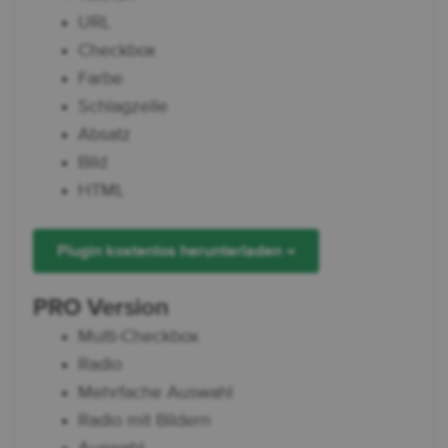
URL
Checkbox
Farbe
Schlagzeile
Absatz
Bild
HTML
Plugin kostenlos herunterladen →
PRO Version
Multi-Checkbox
Radio
Mehrfache Auswahl
Radio mit Bildern