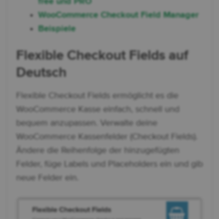
free und PRO
WooCommerce Checkout Field Manager
Beispiele
Flexible Checkout Fields auf
Deutsch
Flexible Checkout Fields ermöglicht es die
WooCommerce Kasse einfach, schnell und
bequem anzupassen. Verwalte deine
WooCommerce Kassenfelder (Checkout Fields).
Ändere die Reihenfolge der hinzugefügten
Felder, füge Labels und Placeholders ein und gib
neue Felder ein.