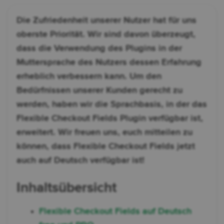
Die Zufriedenheit unserer Nutzer hat für uns
oberste Priorität. Wir sind davon überzeugt,
dass die Verwendung des Plugins in der
Muttersprache des Nutzers dessen Erfahrung
erheblich verbessern kann. Um den
Bedürfnissen unserer Kunden gerecht zu
werden, haben wir die Sprachbasis, in der das
Flexible Checkout Fields Plugin verfügbar ist,
erweitert. Wir freuen uns, euch mitteilen zu
können, dass Flexible Checkout Fields jetzt
auch auf Deutsch verfügbar ist!
Inhaltsübersicht
Flexible Checkout Fields auf Deutsch