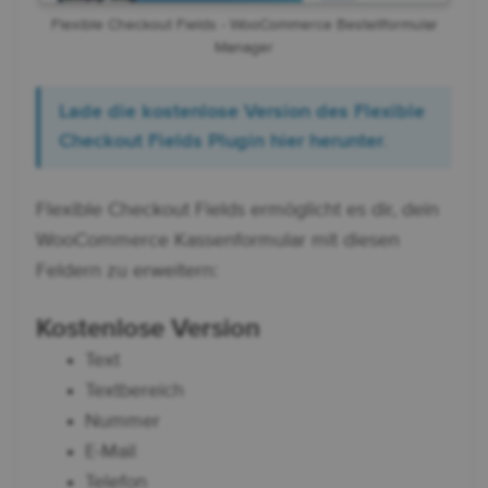
Flexible Checkout Fields - WooCommerce Bestellformular
Manager
Lade die kostenlose Version des Flexible
Checkout Fields Plugin hier herunter
.
Flexible Checkout Fields ermöglicht es dir, dein
WooCommerce Kassenformular mit diesen
Feldern zu erweitern:
Kostenlose Version
Text
Textbereich
Nummer
E-Mail
Telefon