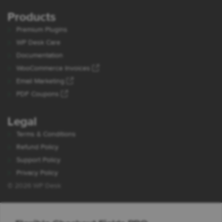
Products
Premium Plugins
WP Desk Care
Documentation
WooCommerce Invoices
Email Marketing
PDF Coupons
Legal
Terms & Conditions
Refund Policy
Support Policy
Privacy Policy
© 2026 WP Desk