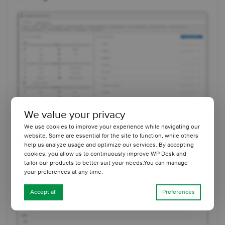
We value your privacy
We use cookies to improve your experience while navigating our
website. Some are essential for the site to function, while others
help us analyze usage and optimize our services. By accepting
cookies, you allow us to continuously improve WP Desk and
tailor our products to better suit your needs.You can manage
Flexible Checkout Fields - Verfügbare Felder
your preferences at any time.
Accept all
Preferences