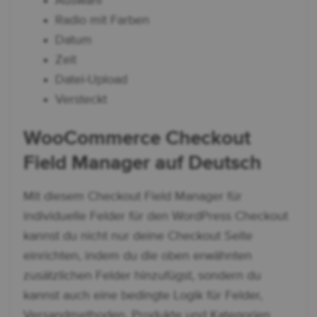
Auswahl
Radio mit Farben
Datum
Zeit
Datei-Upload
Versteckt
WooCommerce Checkout
Field Manager auf Deutsch
Mit diesem Checkout Field Manager für
individuelle Felder für den WordPress Checkout
kannst du nicht nur deine Checkout Seite
einrichten, indem du die oben erwähnten
zusätzlichen Felder hinzufügst, sondern du
kannst auch eine bedingte Logik für Felder,
Versandmethoden, Produkte und Kategorien