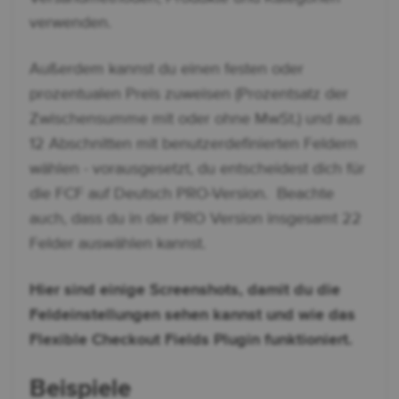
verwenden.
Außerdem kannst du einen festen oder
prozentualen Preis zuweisen (Prozentsatz der
Zwischensumme mit oder ohne MwSt.) und aus
12 Abschnitten mit benutzerdefinierten Feldern
wählen - vorausgesetzt, du entscheidest dich für
die FCF auf Deutsch PRO-Version. Beachte
auch, dass du in der PRO Version insgesamt 22
Felder auswählen kannst.
Hier sind einige Screenshots, damit du die
Feldeinstellungen sehen kannst und wie das
Flexible Checkout Fields Plugin funktioniert.
Beispiele