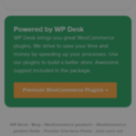
Powered by WP Desk
WP Desk brings you great WooCommerce
plugins. We strive to save your time and
money by speeding up your processes. Use
our plugins to build a better store. Awesome
support included in the package.
Premium WooCommerce Plugins →
WP Desk
›
Blog
›
WooCommerce products
›
WooCommerce
product fields
›
Flexible Checkout Fields - jetzt auch auf